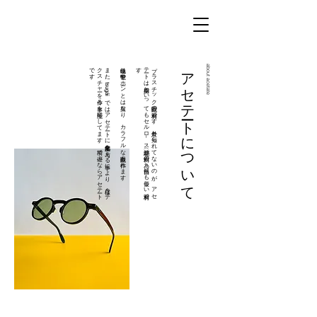
。
ま
た
、
ts
u
g
á
iで
は
ア
セ
テ
ート
に
化学反応を
与え
る
事に
よ
り
、
様々な
テ
ク
ス
チ
ャ
ーを
作る
事を
可能に
し
て
ま
す
。
柄で
遊ぶ
な
ら
ア
セ
テ
ート
で
す
色味は鼈甲やホーンとは異なり、カラフルな眼鏡も作れます。
。
プ
ラ
ス
チ
ッ
ク
眼鏡の
材料で
す
。
意外と
知ら
れ
て
な
い
の
が
、
ア
セ
テ
ート
は
樹脂と
い
っ
て
も
セ
ル
ロ
－
ス
（綿花）が
原料の
為、
自然に
も
優し
い
材料で
す
アセテートについて
about acetate