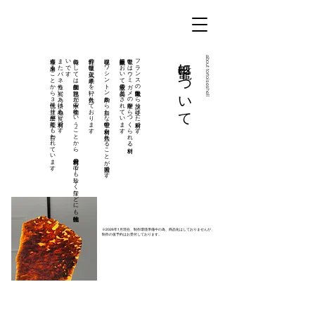
修理も出来ることから３世代に渡り使用が可能とも言われています。​
​またバネ性も高い為、掛け心地も良い材料です。
。
特徴と
し
て
は
圧倒的な
艶感。
元が
水中の
生物と
い
う
こ
と
か
ら
、
天然材料の
中で
も
珍し
く
汗な
ど
に
も
比較的強
い
で
す
弊社の鼈甲は正式な手続きを行い仕入れております。
現在はワシントン条約から新たな鼈甲の材料を仕入れることが困難です。
眼鏡業界において最上級の品質とされています。
鼈甲とはウミガメの甲羅からつくられる材料。
フランスの鼈甲職人から譲り受けた材料です。
鼈甲について
about tortoiseshell
※2026年1月現在、制作環境準備中の為、商品化はしておりませんが、
制作の仮予約はお受付しております。